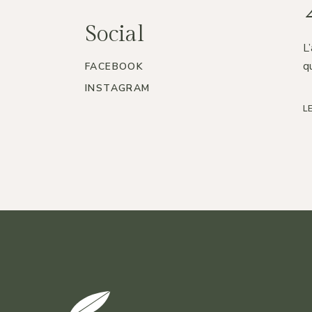
Social
L’
q
FACEBOOK
INSTAGRAM
L