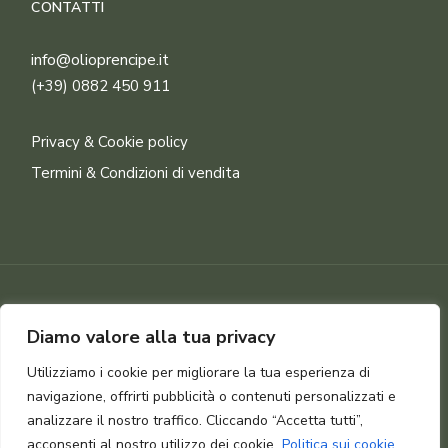
CONTATTI
info@olioprencipe.it
(+39) 0882 450 911
Privacy & Cookie policy
Termini & Condizioni di vendita
© 2026 by
• All rights reserved Olio
exodia.tech
Diamo valore alla tua privacy
Prencipe
Utilizziamo i cookie per migliorare la tua esperienza di
navigazione, offrirti pubblicità o contenuti personalizzati e
analizzare il nostro traffico. Cliccando “Accetta tutti”,
acconsenti al nostro utilizzo dei cookie.
Politica sui cookie