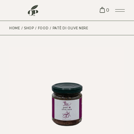
Skip
to
0
the
content
HOME
SHOP
FOOD
PATÈ DI OLIVE NERE