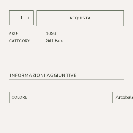
Olio in Ceramica quantity
ACQUISTA
1093
SKU:
Gift Box
CATEGORY:
INFORMAZIONI AGGIUNTIVE
Arcobal
COLORE