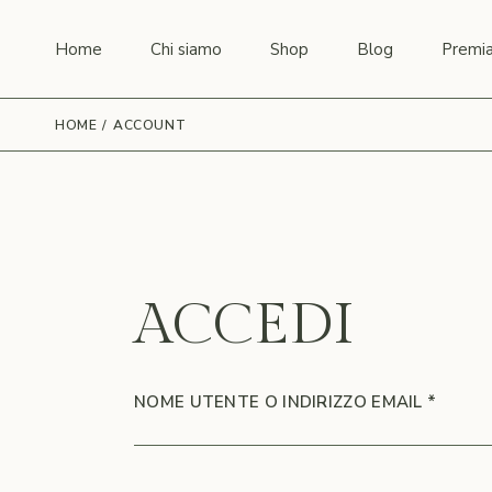
Skip
to
the
Home
Chi siamo
Shop
Blog
Premia
content
HOME
ACCOUNT
STORIA
AZIENDA
CULTIVAR
ACCEDI
RICHI
NOME UTENTE O INDIRIZZO EMAIL
*